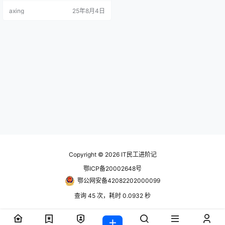
序等进行全方位监控，确保系统稳
axing
25年8月4日
定运行。 Zabbix核心组件架构 Zab
bix监控系统采用分布式架构设计，
主要包含以下核心组件： Zabbix Se
rver Zabbix Server是整个监控系统
的核心引擎，负责数据采集、处理…
Copyright © 2026
IT民工进阶记
鄂ICP备20002648号
鄂公网安备42082202000099
查询 45 次，耗时 0.0932 秒