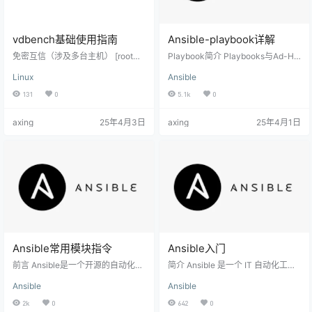
vdbench基础使用指南
Ansible-playbook详解
免密互信（涉及多台主机） [root@h
Playbook简介 Playbooks与Ad-Ho
ost01 vdbench]# ssh-keygen Gen
c相比，是一种完全不同的运用Ansi
Linux
Ansible
erating public/private rsa key pair.
ble的方式，而且是非常之强大的；
Enter file in which to save the key
也是系统ansible命令的集合，其利
131
0
5.1k
0
(/root/.ssh/id_rsa): Created directo
用yaml语法编写，运行过程，ansbi
ry '/root/.ssh'. Enter pas…
le-playbook命令根据自上而下的顺
axing
25年4月3日
axing
25年4月1日
序依次执行任务。playbook 由一个
或多个 ‘plays’ 组成.它的内容是一个
以 ‘plays’为元素的列表，在 play 之
中,一组机器被映射为定义好…
Ansible常用模块指令
Ansible入门
前言 Ansible是一个开源的自动化运
简介 Ansible 是一个 IT 自动化工
维工具，它可以帮助管理员自动化
具。它能配置系统、部署软件、编
Ansible
Ansible
部署、配置和管理服务器。在这篇
排更复杂的 IT 任务，如连续部署或
文章中，我们将介绍如何配置Ansibl
零停机时间滚动更新。 Ansible 用 p
2k
0
642
0
e的配置文件。此外，我们还将介绍
ython 编写，尽管市面上已经有很多