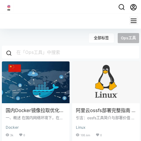
全部标签
Ops工具
国内Docker镜像拉取优化：
阿里云ossfs部署完整指南 –
基于Docker-Proxy的自建加
Linux系统挂载OSS教程
一、概述 在国内网络环境下，在拉
引言：ossfs工具简介与部署价值 os
速方案实战
取 Docker 镜像时，常面临网络延迟
sfs是一款开源的FUSE（Filesystem
Docker
Linux
高、连接频繁中断以及由于匿名访
in Userspace）工具，能够将阿里
问导致的限流问题，严重影响了开
云对象存储服务（OSS）的存储空
3k
0
100.6m
0
发与部署效率。本文将介绍一种基
间（Bucket）挂载到Linux本地文件