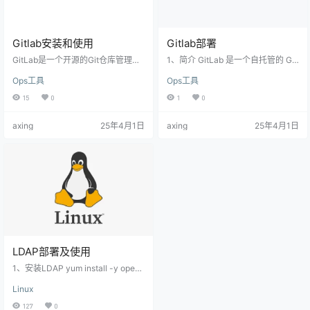
Gitlab安装和使用
Gitlab部署
GitLab是一个开源的Git仓库管理工
1、简介 GitLab 是一个自托管的 Git
具，用于版本控制、代码审查、问
仓库管理工具，它提供了源代码管
Ops工具
Ops工具
题跟踪和持续集成等。它提供了一
理、代码审查、问题跟踪、持续集
个集成的开发环境，使团队成员可
成和部署等功能。通过 GitLab，团
15
0
1
0
以在一个平台上协同开发和管理项
队成员可以协作开发和管理软件项
目。本文介绍如何在Ubuntu或RHEl
目。在本文中，我们将介绍如何在 L
axing
25年4月1日
axing
25年4月1日
上安装GitLab，及其常见的使用教
inux 系统上安装 GitLab。 2、硬件
程。 GItlab 提供企业版（Gitlab E
和软件要求 4 核 CPU 4 GB 内存 2
E）和社区版（Gitlab CE）。在这篇
GB 硬盘空间 3、安装 Ubuntu： su
文章中，我们将介绍社区版。 准备
do apt-get install -y cur…
工作 运行Ubuntu或RHEl且具有 S…
LDAP部署及使用
1、安装LDAP yum install -y openl
dap-* migrationtools 2、设置全局
Linux
链接密码 [root@server0 ~]# slapp
asswd -s Huawei@123 -n > /etc/
127
0