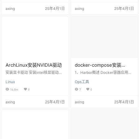
Ansible的一些常用模块，如copy、
可供选择的配置管理解决方案（例
axing
25年4月1日
axing
25年4月1日
raw、yum等，以及如何使用Ansibl
如 Salt，Puppet，Chef等），但它
e Playbook编写自动化脚本。 安装
们各有优劣。 Ansible的特点在于它
Ansible $ yum install epel-release
的简洁。让 Ansible 在主流的配置管
ansible -y Ansibl…
理系统中与众不同的一点便是，它
并不需要你在想要配置…
ArchLinux安装NVIDIA驱动
docker-compose安装
Harbor
安装显卡驱动 安装intel核显驱动。
1、Harbor概述 Docker容器应用的
sudo pacman -S xf86-video-intel
开发和运行离不开可靠的镜像管
Linux
Ops工具
编辑 pacman.conf 文件启用32位软
理，虽然Docker官方也提供了公共
件源。 vim /etc/pacman.conf 将以
的镜像仓库，但是从安全和效率等
14.8m
0
7
0
下两行的注释取消（删除前面的
方面考虑，部署我们私有环境内的R
#）。 [multilib] Include = /etc/pac
egistry也是非常必要的。Harbor是
axing
25年4月1日
axing
25年4月1日
man.d/mirrorlist 同步软件包数据
由VMware公司开源的企业级的Doc
库。 sudo pacman -Syy 安装NVID
ker Registry管理项目，它包括权限
I…
管理(RBAC)、LDAP、日志审核、
管理界面、自我注册、镜像复制和
中文支持等功能。 harbor官方…