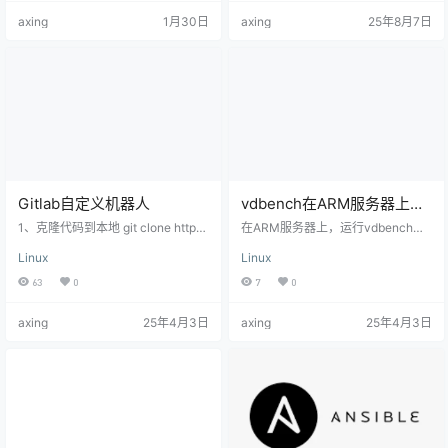
于开源项目 Docker-Proxy 的自建
系统中，使用户能够像操作本地文
axing
1月30日
axing
25年8月7日
Docker 镜像加速服务方案。通过在
件一样管理云端数据。对于IT工程师
本地或公有云环境部署反向代理服
和运维人员而言，ossfs提供了一种
务，可以有效加速/优化镜像拉取，
便捷的数据访问方式，特别适用于
实现 Docker Hub、GHCR、GCR、
需要频繁访问OSS存储内容的应用
Quay 等主流镜像仓库的…
场景。 本文将为Linux系统管…
Gitlab自定义机器人
vdbench在ARM服务器上出
现共享库aarch64.so问题
1、克隆代码到本地 git clone http
在ARM服务器上，运行vdbench出
s://gitlab.zhoumx.net/root/gitlab-
现共享库不匹配的解决方法 # 报错
Linux
Linux
webhook-dingrobot.git 配置钉钉w
如下： [root@axing vdbench5040
ebhook cd ./gitlab-webhook-dingr
7]# ./vdbench -t Copyright (c) 20
63
0
7
0
obot/src/main/resources vim appli
00, 2018, Oracle and/or its affiliat
cation.yml server: port: 8787 web
es. All rights reserved. Vdbench di
axing
25年4月3日
axing
25年4月3日
hook: enable-emoj…
stribution: vdbench50407 Tue…