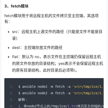
3、fetch模块
fetch模块用于将远程主机的文件拷贝至主控端，其选项
有：
src：远程主机上源文件的路径（只能是文件不能是目
录）
dest：主控端存放文件的路径
flat：默认为 no，表示文件在主控端仍保留远程主机
的原文件存放的目录结构；yes表示不会保留远程主机
的原有目录结构，此时目录后必须带/。
$ ansible node2 
-
m fetch 
-
a 
'src=/tmp/ice/1.tx
$ ansible node2 
-
m fetch 
-
a 
'src=/tmp/ice/1.tx
解释：
1
、将
node2
节点上的/
tmp
/
ice
/
1.txt
拷贝至主控端的/
op