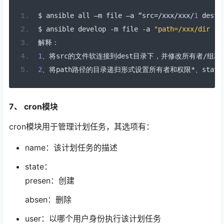
$ ansible all 
–
m file 
–
a 
“
src
=/
xxx
/
xxx
/
1
 dest
=
$ ansible develop 
-
m file 
-
a 
"path=/xxx/dir re
解释：
1
、将
src
的文件软连接到
dest
目录下，并修改所有者/组和
2
、将
path
路径的目录递归形式设置所有者和权限*、
state
7、 cron模块
cron模块用于管理计划任务，其选项有：
name：该计划任务的描述
state：
presen：创建
absen：删除
user：以哪个用户身份执行该计划任务