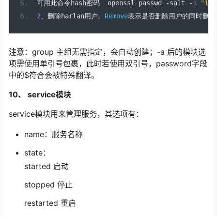
可用此命令
hash
密码
  openssl passwd 
-
salt 
-
1
"123
2
、删除
harlan
用户。
Remove
表示是否删除用户的同时删除
注意
：group 主组无需指定，会自动创建；-a 后的模块选
项需使用单引号包裹，此时若使用双引号，password字段
中的$符合会被特殊翻译。
10、 service模块
service模块用来管理服务，其选项有：
name：服务名称
state：
started 启动
stopped 停止
restarted 重启