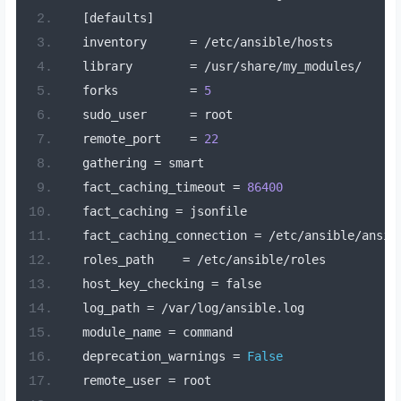
[
defaults
]
  inventory      
=
/
etc
/
ansible
/
hosts         
  library        
=
/
usr
/
share
/
my_modules
/
  forks          
=
5
  sudo_user      
=
 root                       
  remote_port    
=
22
  gathering 
=
 smart                           
  fact_caching_timeout 
=
86400
  fact_caching 
=
 jsonfile                     
  fact_caching_connection 
=
/
etc
/
ansible
/
ansib
  roles_path    
=
/
etc
/
ansible
/
roles          
  host_key_checking 
=
 false                   
  log_path 
=
/
var
/
log
/
ansible
.
log             
  module_name 
=
 command                       
  deprecation_warnings 
=
False
  remote_user 
=
 root                          