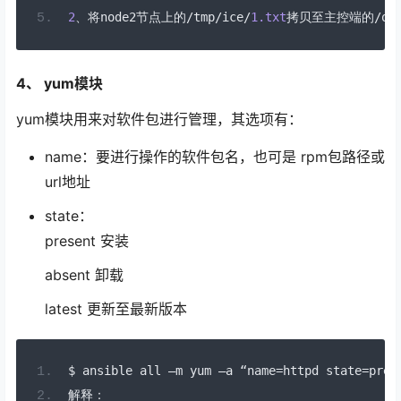
2
、将
node2
节点上的/
tmp
/
ice
/
1.txt
拷贝至主控端的/
op
4、 yum模块
yum模块用来对软件包进行管理，其选项有：
name：要进行操作的软件包名，也可是 rpm包路径或
url地址
state：
present 安装
absent 卸载
latest 更新至最新版本
$ ansible all 
–
m yum 
–
a 
“
name
=
httpd state
=
pres
解释：