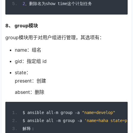
2
、删除名为
show time
这个计划任务
8、 group模块
group模块用于对用户组进行管理，其选项有：
name：组名
gid：指定组 id
state：
present：创建
absent：删除
$ ansible all
-
m group 
-
a 
"name=develop"
$ ansible all 
-
m group 
-
a 
'name=haha state=pre
解释：