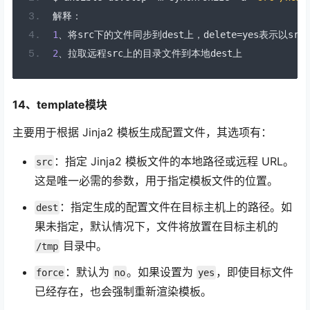
解释：
1
、将
src
下的文件同步到
dest
上，
delete
=
yes
表示以
src
2
、拉取远程
src
上的目录文件到本地
dest
上
14、template模块
主要用于根据 Jinja2 模板生成配置文件，其选项有：
：指定 Jinja2 模板文件的本地路径或远程 URL。
src
这是唯一必需的参数，用于指定模板文件的位置。
：指定生成的配置文件在目标主机上的路径。如
dest
果未指定，默认情况下，文件将放置在目标主机的
目录中。
/tmp
：默认为
。如果设置为
，即使目标文件
force
no
yes
已经存在，也会强制重新渲染模板。