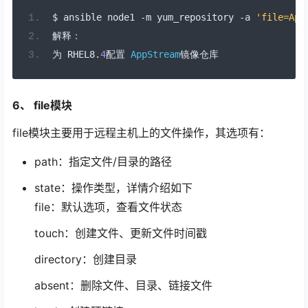
$ ansible node1 
-
m yum_repository 
-
a 
'file=App
解释：
为
 RHEL8
.
4
配置
AppStream
镜像仓库
6、 file模块
file模块主要用于远程主机上的文件操作，其选项有：
path：指定文件/目录的路径
state：操作类型，详情介绍如下
file：默认选项，查看文件状态
touch：创建文件、更新文件时间戳
directory：创建目录
absent：删除文件、目录、链接文件