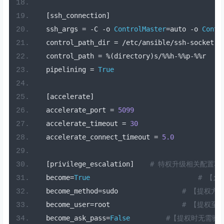
[
ssh_connection
]
  ssh_args 
=
-
C 
-
o 
ControlMaster
=
auto 
-
o 
Contr
  control_path_dir 
=
/
etc
/
ansible
/
ssh
-
socket  
  control_path 
=
%(
directory
)
s
/%%
h
-%%
p
-%%
r    
  pipelining 
=
True
[
accelerate
]
  accelerate_port 
=
5099
  accelerate_timeout 
=
30
  accelerate_connect_timeout 
=
5.0
[
privilege_escalation
]
# 特权升级相关配置项
  become
=
True
# 【
  become_method
=
sudo                
# 【提权方式
  become_user
=
root                  
# 【提权至 
  become_ask_pass
=
False
#【提权时无需验