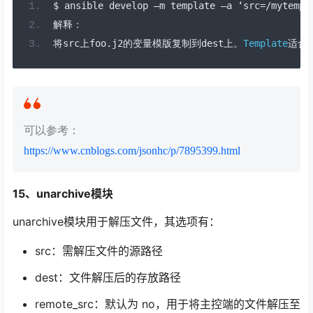
$ ansible develop 
–
m template 
–
a 
‘
src
=/
mytempl
解释：
将
src
上
foo
.
j2
的变量模版复制到
dest
上。
Template
适合
可以参考：
https://www.cnblogs.com/jsonhc/p/7895399.html
15、unarchive模块
unarchive模块用于解压文件，其选项有：
src：需解压文件的源路径
dest：文件解压后的存放路径
remote_src：默认为 no，用于将主控端的文件解压至