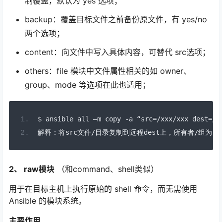
制覆盖，默认为 yes 选项；
backup：覆盖目标文件之前备份原文件，有 yes/no
两个选项；
content：向文件中写入具体内容，可替代 src选项；
others：file 模块中文件属性相关的如 owner、
group、mode 等选项在此也适用；
$ ansible all 
–
m copy 
-
a 
“
src
=/
xxx
/
xxx dest
=/
y
解释：将
src
文件/目录复制到远程
dest
上，所有者/组为
ro
2、 raw模块
（和command、shell类似）
用于在目标主机上执行原始的 shell 命令，而无需使用
Ansible 的模块系统。
主要作用