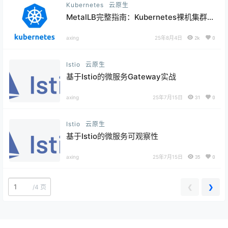
Kubernetes
云原生
MetalLB完整指南：Kubernetes裸机集群负
载均衡解决方案
axing
25年8月4日
2k
0
Istio
云原生
基于Istio的微服务Gateway实战
axing
25年7月15日
31
0
Istio
云原生
基于Istio的微服务可观察性
axing
25年7月15日
35
0
❮
❯
/
4 页