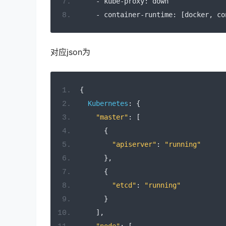
-
 kube
-
proxy
:
 down
-
 container
-
runtime
:
[
docker
,
 co
对应json为
{
Kubernetes
:
{
"master"
:
[
{
"apiserver"
:
"running"
},
{
"etcd"
:
"running"
}
],
"node"
:
[