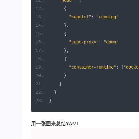
{
"kubelet"
:
"running"
},
{
"kube-proxy"
:
"down"
},
{
"container-runtime"
:
[
"docke
}
]
}
}
用一张图来总结YAML