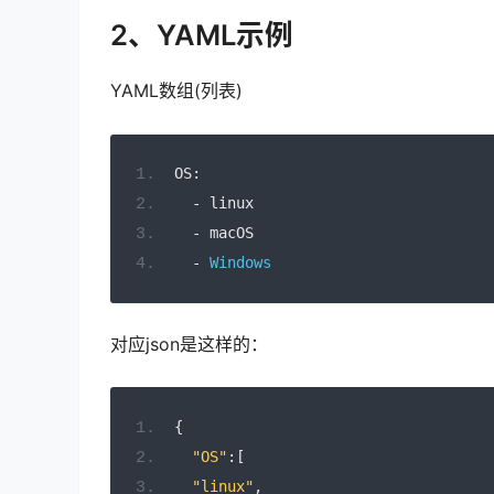
2、YAML示例
YAML数组(列表)
OS
:
-
 linux
-
 macOS
-
Windows
对应json是这样的：
{
"OS"
:[
"linux"
,