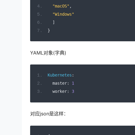
"macOS"
,
"Windows"
]
}
YAML对象(字典)
Kubernetes
:
  master
:
1
  worker
:
3
对应json是这样：