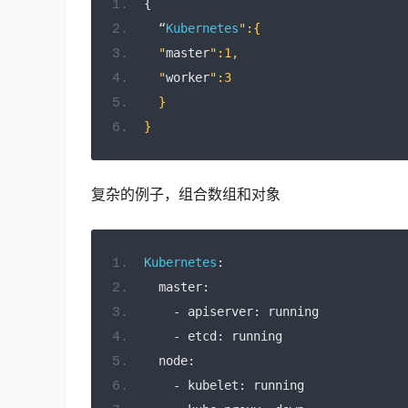
{
“
Kubernetes
":{
  "
master
":1,
  "
worker
":3
  }
}
复杂的例子，组合数组和对象
Kubernetes
:
  master
:
-
 apiserver
:
 running
-
 etcd
:
 running
  node
:
-
 kubelet
:
 running