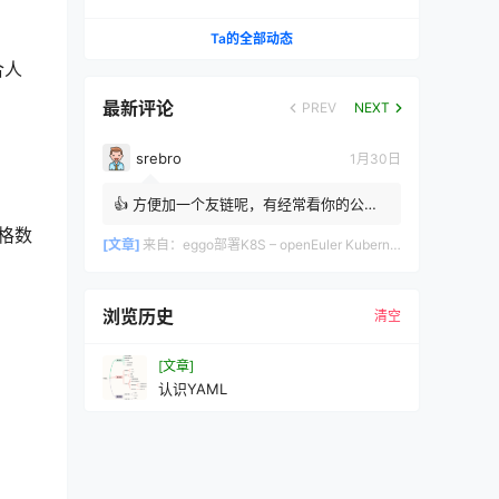
决（IPVS + Calico 实战）
Ta的全部动态
合人
最新评论
PREV
NEXT
srebro
1月30日
👍 方便加一个友链呢，有经常看你的公众
号，同是做运维的 srebro
格数
[文章]
来自：
eggo部署K8S – openEuler Kubernetes自动化部署工具完整指南
浏览历史
清空
[文章]
认识YAML