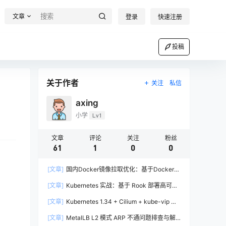
文章
登录
快速注册
投稿
关于作者
关注
私信
axing
小学
Lv1
文章
评论
关注
粉丝
61
1
0
0
[文章]
国内Docker镜像拉取优化：基于Docker-
Proxy的自建加速方案实战
[文章]
Kubernetes 实战：基于 Rook 部署高可用
Ceph 集群完全指南
[文章]
Kubernetes 1.34 + Cilium + kube-vip 高
可用集群部署实战
[文章]
MetalLB L2 模式 ARP 不通问题排查与解