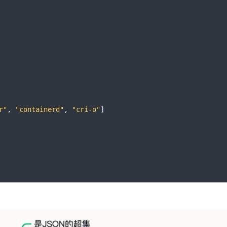
r"
,
"containerd"
,
"cri-o"
]