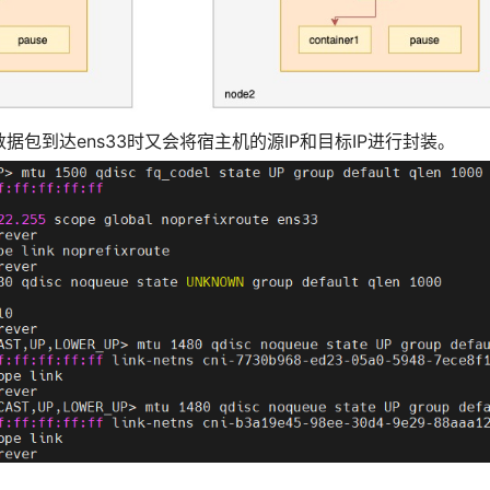
当数据包到达ens33时又会将宿主机的源IP和目标IP进行封装。