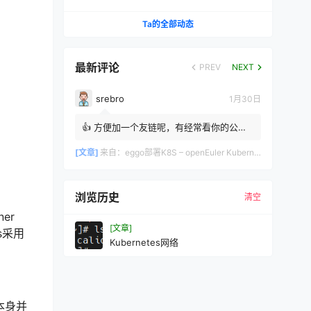
决（IPVS + Calico 实战）
Ta的全部动态
最新评论
PREV
NEXT
srebro
1月30日
👍 方便加一个友链呢，有经常看你的公众
号，同是做运维的 srebro
[文章]
来自：
eggo部署K8S – openEuler Kubernetes自动化部署工具完整指南
浏览历史
清空
er
[文章]
es采用
Kubernetes网络
I本身并