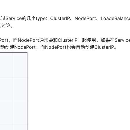
vice的几个type：ClusterIP、NodePort、LoadeBalanc
去讨论。
Port，而NodePort通常要和ClusterIP一起使用，如果在Servic
动创建NodePort，而NodePort也会自动创建ClusterIP。