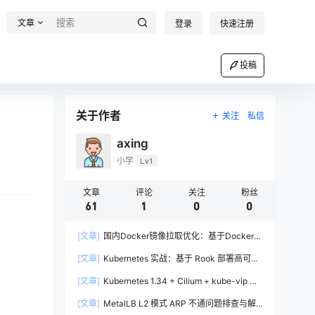
文章
登录
快速注册
投稿
关于作者
关注
私信
axing
小学
Lv1
文章
评论
关注
粉丝
61
1
0
0
[文章]
国内Docker镜像拉取优化：基于Docker-
Proxy的自建加速方案实战
[文章]
Kubernetes 实战：基于 Rook 部署高可用
Ceph 集群完全指南
[文章]
Kubernetes 1.34 + Cilium + kube-vip 高
可用集群部署实战
[文章]
MetalLB L2 模式 ARP 不通问题排查与解