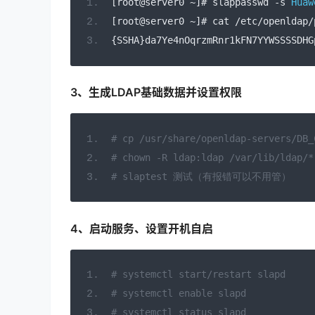
[
root@server0 
~]#
 slappasswd 
-
s 
Huaw
[
root@server0 
~]#
 cat 
/
etc
/
openldap
/
{
SSHA
}
da7Ye4nOqrzmRnr1kFN7YYWSSSSDHG
3、生成LDAP基础数据并设置权限
# cp /usr/share/openldap-servers/DB_
# chown -R ldap:ldap /var/lib/ldap/*
# slaptest 测试（有报错可以不用管）
4、启动服务、设置开机自启
# systemctl start/restart slapd
# systemctl enable slapd
# systemctl status slapd