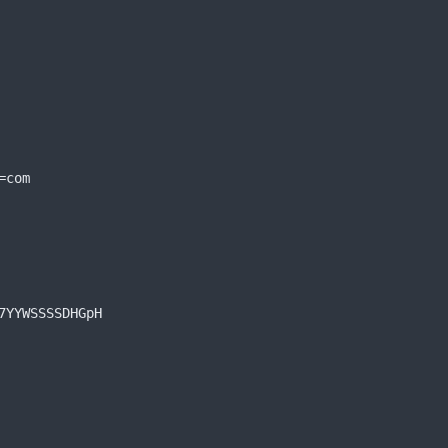
=
com
7YYWSSSSDHGpH