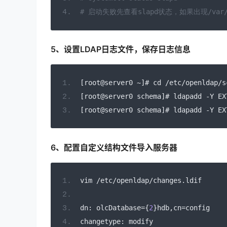
# 启动失败先查看slapd状态，如果出现/var/lib
5、设置LDAP日志文件，保存日志信息
[
root@server0 
~]#
 cd 
/
etc
/
openldap
/
s
[
root@server0 schema
]#
 ldapadd 
-
Y EX
[
root@server0 schema
]#
 ldapadd 
-
Y EX
6、配置自定义结构文件导入服务器
vim 
/
etc
/
openldap
/
changes
.
ldif
dn
:
 olcDatabase
={
2
}
hdb
,
cn
=
config
changetype
:
 modify