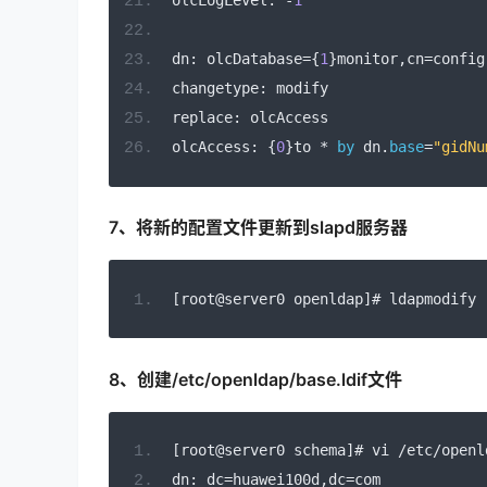
olcLogLevel
:
-
1
dn
:
 olcDatabase
={
1
}
monitor
,
cn
=
config
changetype
:
 modify
replace
:
 olcAccess
olcAccess
:
{
0
}
to 
*
by
 dn
.
base
=
"gidNu
7、将新的配置文件更新到slapd服务器
[
root@server0 openldap
]#
 ldapmodify 
8、创建/etc/openldap/base.ldif文件
[
root@server0 schema
]#
 vi 
/
etc
/
openl
dn
:
 dc
=
huawei100d
,
dc
=
com