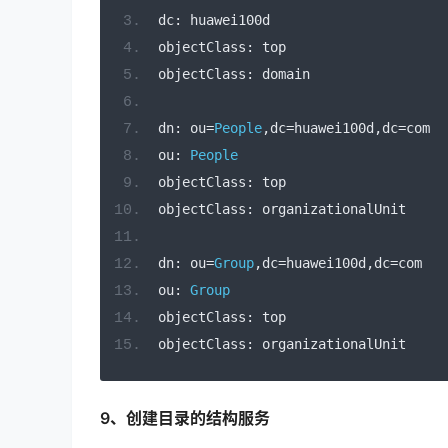
dc
:
 huawei100d
objectClass
:
 top
objectClass
:
 domain
dn
:
 ou
=
People
,
dc
=
huawei100d
,
dc
=
com
ou
:
People
objectClass
:
 top
objectClass
:
 organizationalUnit
dn
:
 ou
=
Group
,
dc
=
huawei100d
,
dc
=
com
ou
:
Group
objectClass
:
 top
objectClass
:
 organizationalUnit
9、创建目录的结构服务