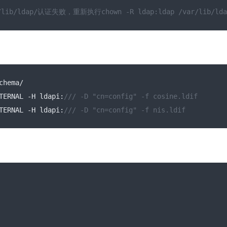
/ldap/认证失败，重新执行chown -R ldap:ldap /var/lib/lda
chema
/
TERNAL 
-
H ldapi
:
/// -D "cn=config" -f cosine.ldif
TERNAL 
-
H ldapi
:
/// -D "cn=config" -f nis.ldif