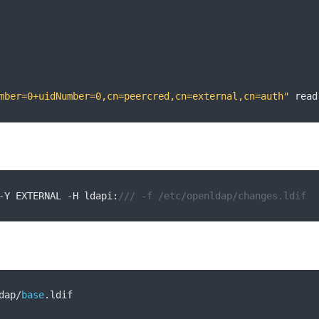
mber=0+uidNumber=0,cn=peercred,cn=external,cn=auth"
 read
-
Y EXTERNAL 
-
H ldapi
:
/// -f /etc/openldap/changes.ldif
dap
/
base
.
ldif