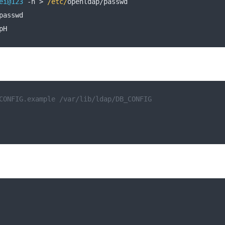
ei@123
-
n 
>
/etc/
openldap
/
passwd
passwd 
pH
CONFIG.example /var/lib/ldap/DB_CONFIG 