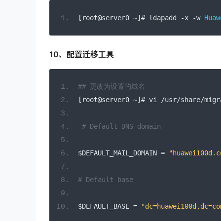
[
root@server0 
~]#
 ldapadd 
-
x 
-
w 
Huaw
10、配置迁移工具
## 更改为设置的域名
[
root@server0 
~]#
 vi 
/
usr
/
share
/
migr
# Default DNS domain
$DEFAULT_MAIL_DOMAIN 
=
"huawei100d.c
# Default base
$DEFAULT_BASE 
=
"dc=huawei100d,dc=co