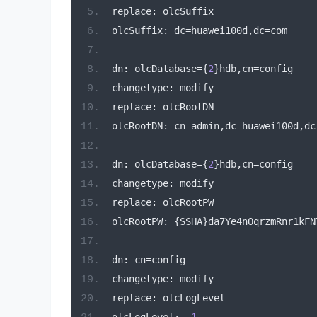
replace
:
 olcSuffix
olcSuffix
:
 dc
=
huawei100d
,
dc
=
com
dn
:
 olcDatabase
={
2
}
hdb
,
cn
=
config
changetype
:
 modify
replace
:
 olcRootDN
olcRootDN
:
 cn
=
admin
,
dc
=
huawei100d
,
dc
dn
:
 olcDatabase
={
2
}
hdb
,
cn
=
config
changetype
:
 modify
replace
:
 olcRootPW
olcRootPW
:
{
SSHA
}
da7Ye4nOqrzmRnr1kFN
dn
:
 cn
=
config
changetype
:
 modify
replace
:
 olcLogLevel