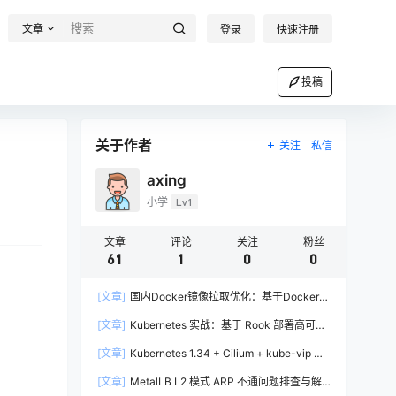
文章
登录
快速注册
投稿
关于作者
关注
私信
axing
小学
Lv1
文章
评论
关注
粉丝
61
1
0
0
[文章]
国内Docker镜像拉取优化：基于Docker-
Proxy的自建加速方案实战
[文章]
Kubernetes 实战：基于 Rook 部署高可用
Ceph 集群完全指南
[文章]
Kubernetes 1.34 + Cilium + kube-vip 高
可用集群部署实战
[文章]
MetalLB L2 模式 ARP 不通问题排查与解