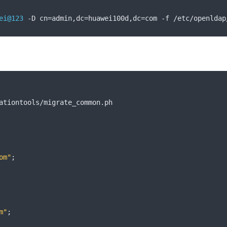
ei@123
-
D cn
=
admin
,
dc
=
huawei100d
,
dc
=
com 
-
f 
/
etc
/
openldap
ationtools
/
migrate_common
.
ph 
om"
;
m"
;