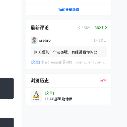
决（IPVS + Calico 实战）
Ta的全部动态
最新评论
PREV
NEXT
srebro
1月30日
👍 方便加一个友链呢，有经常看你的公众
号，同是做运维的 srebro
[文章]
来自：
eggo部署K8S – openEuler Kubernetes自动化部署工具完整指南
浏览历史
清空
[文章]
LDAP部署及使用