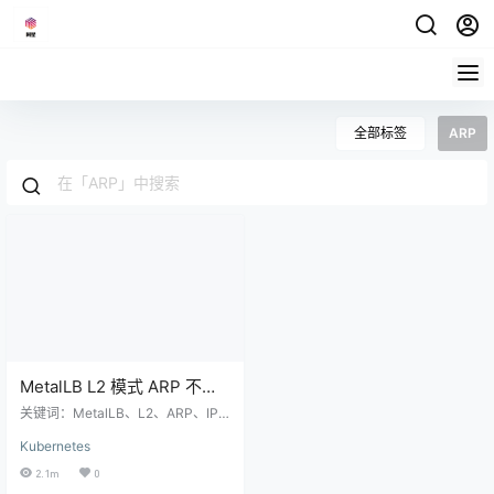
全部标签
ARP
MetalLB L2 模式 ARP 不通
问题排查与解决（IPVS +
关键词：MetalLB、L2、ARP、IPV
Calico 实战）
S、Calico、kube-proxy、rp_filte
Kubernetes
r、arp_ignore 适用环境：裸金属 /
虚拟机 Kubernetes 集群，无云厂商
2.1m
0
LB 一、问题现象 在 Kubernetes 集