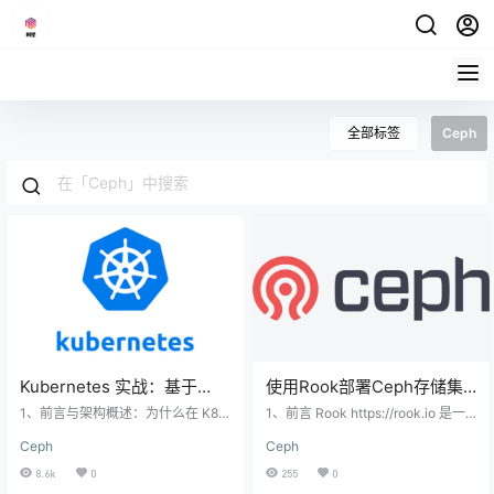
全部标签
Ceph
Kubernetes 实战：基于
使用Rook部署Ceph存储集
Rook 部署高可用 Ceph 集群
群
1、前言与架构概述：为什么在 K8s
1、前言 Rook https://rook.io 是一
完全指南
中选择 Rook-Ceph 在 Kubernetes
个自管理的 分布式存储 编排系统，
Ceph
Ceph
环境中，存储一直是架构设计的核
可以为Kubernetes提供便利的存储
心环节。Rook 作为一款云原生的自
解决方案。 Rook本身并不提供存
8.6k
0
255
0
管理分布式存储编排系统，能够为 K
储，而是在kubernetes和存储系统