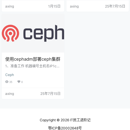
8s 提供极为便利的存储解决方案。
之间提供适配层，简化存储系统的
axing
1月15日
axing
25年7月15日
Rook 的核心定位在于它本身不提供
部署与维护工作。 目前，Rook支持
存储，而是充当 Kubernetes 与存储
的存储系统包括:Ceph、Cockroach
系统（如 Ceph）之间的适配层。它
DB、Cassandra、EdgeFS、 Mini
将存储软件转变为可管理的 Kubern
o、NFS。当然，Rook支持的最好…
etes 服务，从…
使用cephadm部署ceph集群
1、准备工作 机器编号主机名IP1cep
h0110.0.1.2112ceph0210.0.1.2123
Ceph
ceph0310.0.1.213 关闭selinux、fir
ewalld，配置hostname以及/etc/h
35
0
osts $ systemctl stop firewalld $ s
ystemctl disable firewalld $ setenf
axing
25年7月15日
orce 0 $ sed -i 's#…
Copyright © 2026
IT民工进阶记
鄂ICP备20002648号