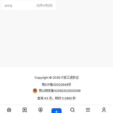
能划等号，Docker只是一个容器管
axing
25年4月9日
理工具，而真正的容器技术是LXC
（Linux Container）； 容器就像上
图中的集装箱，每一个集装箱都是
一个完整的应用； 2、容器与虚拟化
对比 容器类似于虚拟化，但和虚拟
化有本质区别虚拟化会使用虚拟…
Copyright © 2026
IT民工进阶记
鄂ICP备20002648号
鄂公网安备42082202000099
查询 43 次，耗时 0.0892 秒