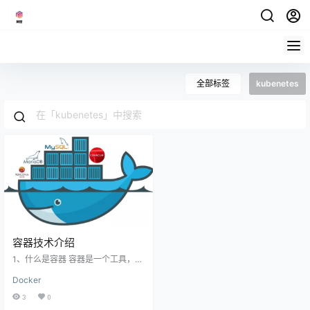
全部标签
kubenetes
容器技术介绍
1、什么是容器 容器是一个工具，可
以将程序、文件、配置等打包，运
Docker
行在任意计算机上；可以实现一次
打包，多次使用，方便快捷，一条
3
0
命令就可以运行；Docker和容器不