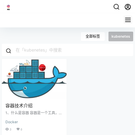
全部标签
kubenetes
容器技术介绍
1、什么是容器 容器是一个工具，可
以将程序、文件、配置等打包，运
Docker
行在任意计算机上；可以实现一次
打包，多次使用，方便快捷，一条
3
0
命令就可以运行；Docker和容器不