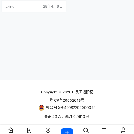
能划等号，Docker只是一个容器管
axing
25年4月9日
理工具，而真正的容器技术是LXC
（Linux Container）； 容器就像上
图中的集装箱，每一个集装箱都是
一个完整的应用； 2、容器与虚拟化
对比 容器类似于虚拟化，但和虚拟
化有本质区别虚拟化会使用虚拟…
Copyright © 2026
IT民工进阶记
鄂ICP备20002648号
鄂公网安备42082202000099
查询 43 次，耗时 0.0910 秒