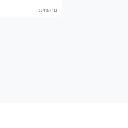
的服务自动创建云厂商提供的负载均衡
，在自建的物理服务器集群中，这种机
25年8月4日
工作，新创建的LoadBalancer服务
pending状态。 对于运行在裸机环境
ernetes集群，传统的外部访问方…