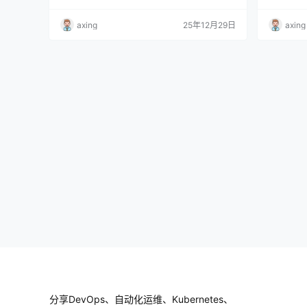
一、问题现象 在 Kubernetes 集群中部署 Metal
er类型
LB（L2 模式），为 nginx-ingress 创建 Service
器。然而
axing
25年12月29日
axing
type=LoadBalancer： Service 已正常分配…
制无法正常
会一直处于
中的Kub
分享DevOps、自动化运维、Kubernetes、