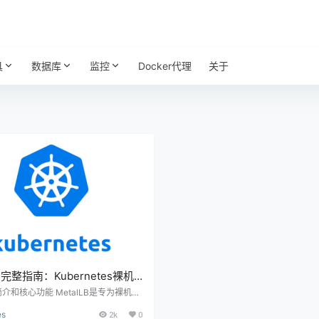
具
数据库
监控
Docker代理
关于
LB完整指南：Kubernetes裸机
载均衡解决方案
B简介和核心功能 MetalLB是专为裸机Ku
tes集群设计的负载均衡器实现方案。在云
es
2k
0
Kubernetes可以通过LoadBalanc