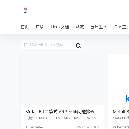
首页
广场
Linux文档
动态
云原生
Ops工
MetalLB L2 模式 ARP 不通问题排查与
Metal
解决（IPVS + Calico 实战）
集群负
关键词：MetalLB、L2、ARP、IPVS、Calico、
MetalL
kube-proxy、rp_filter、arp_ignore 适用环境：
berne
Kubernetes
2.1m
0
Kubernet
裸金属 / 虚拟机 Kubernetes 集群，无云厂商 LB
平台环境中，